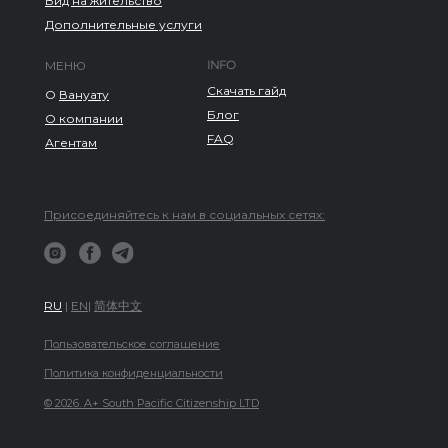
Вид на жительство
Дополнительные услуги
INFO
МЕНЮ
Скачать гайд
О
Вануату
Блог
О компании
FAQ
Агентам
Присоединяйтесь к нам в социальных сетях:
RU
|
EN
|
简体中文
Пользовательское соглашение
Политика конфиденциальности
© 2026. A+ South Pacific Citizenship LTD