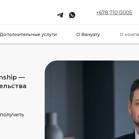
+678 710 0005
Дополнительные услуги
О Вануату
О комп
enship —
ельства
 получить