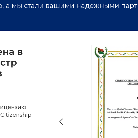
, а мы стали вашими надежными парт
на в
стр
в
лицензию
Citizenship