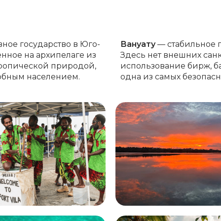
ное государство в Юго-
Вануату
— стабильное г
енное на архипелаге из
Здесь нет внешних сан
 тропической природой,
использование бирж, б
юбным населением.
одна из самых безопас