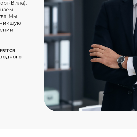
орт-Вила),
знаем
ва. Мы
озникшую
лении
ляется
родного