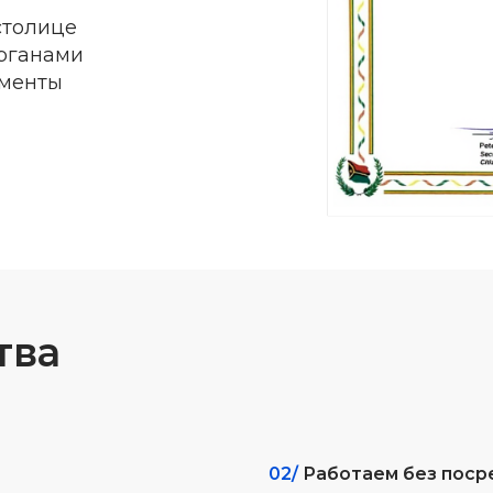
столице
органами
аменты
тва
02/
Работаем без поср