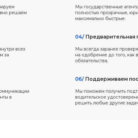
лируем
Мы государственные агенты
ивно решаем
полностью прозрачные, юр
максимально быстрые.
04/
Предварительная 
нутри всех
Мы всегда заранее проверя
м за
на одобрение до того, как 
обязательства.
06/
Поддерживаем посл
 коммуникации
Мы поможем получить подт
нты в
водительское удостоверени
решить любые другие задач