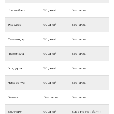
Коста‑Рика
90 дней
Без визы
Эквадор
90 дней
Без визы
Сальвадор
90 дней
Без визы
Гватемала
90 дней
Без визы
Гондурас
90 дней
Без визы
Никарагуа
90 дней
Без визы
Белиз
Без визы
Без визы
Боливия
90 дней
Виза по прибытии