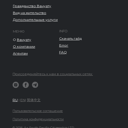
Гражданство Вануату
Вид на жительство
Дополнительные услуги
INFO
МЕНЮ
Скачать гайд
О
Вануату
Блог
О компании
FAQ
Агентам
Присоединяйтесь к нам в социальных сетях:
RU
|
EN
|
简体中文
Пользовательское соглашение
Политика конфиденциальности
© 2026. A+ South Pacific Citizenship LTD