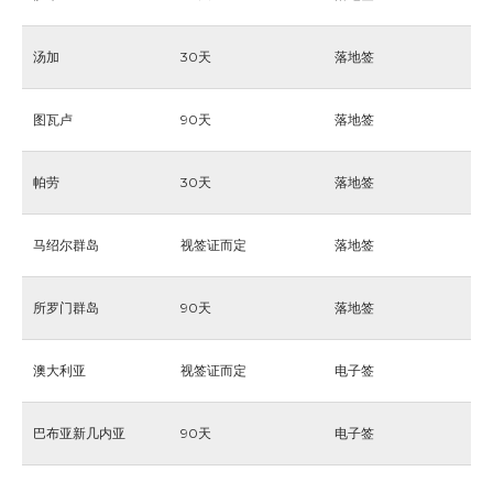
汤加
30天
落地签
图瓦卢
90天
落地签
帕劳
30天
落地签
马绍尔群岛
视签证而定
落地签
所罗门群岛
90天
落地签
澳大利亚
视签证而定
电子签
巴布亚新几内亚
90天
电子签