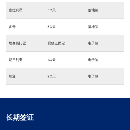
塞拉利昂
30天
落地签
多哥
30天
落地签
埃塞俄比亚
视签证而定
电子签
尼日利亚
60天
电子签
加蓬
90天
电子签
长期签证