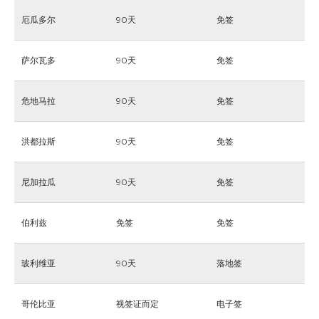
厄瓜多尔
90天
免签
萨尔瓦多
90天
免签
危地马拉
90天
免签
洪都拉斯
90天
免签
尼加拉瓜
90天
免签
伯利兹
免签
免签
玻利维亚
90天
落地签
哥伦比亚
视签证而定
电子签