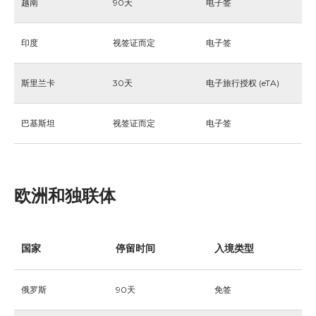
越南
90天
电子签
印度
视签证而定
电子签
斯里兰卡
30天
电子旅行授权 (eTA)
巴基斯坦
视签证而定
电子签
欧洲和独联体
国家
停留时间
入境类型
俄罗斯
90天
免签