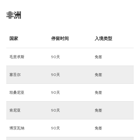
非洲
国家
停留时间
入境类型
毛里求斯
90天
免签
塞舌尔
90天
免签
坦桑尼亚
90天
免签
肯尼亚
90天
免签
博茨瓦纳
90天
免签