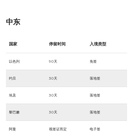
中东
国家
停留时间
入境类型
以色列
90天
免签
约旦
30天
落地签
埃及
30天
落地签
黎巴嫩
30天
落地签
阿曼
视签证而定
电子签