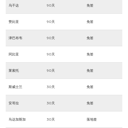
乌干达
90天
免签
赞比亚
90天
免签
津巴布韦
90天
免签
冈比亚
90天
免签
莱索托
90天
免签
斯威士兰
30天
免签
安哥拉
30天
免签
马达加斯加
30天
落地签