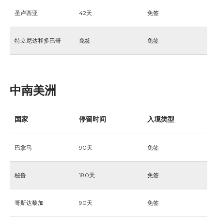
圣卢西亚
42天
免签
特立尼达和多巴哥
免签
免签
中南美洲
国家
停留时间
入境类型
巴拿马
90天
免签
秘鲁
180天
免签
哥斯达黎加
90天
免签