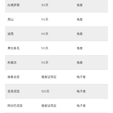
白俄罗斯
30天
免签
黑山
90天
免签
波黑
90天
免签
摩尔多瓦
90天
免签
科索沃
90天
免签
格鲁吉亚
视签证而定
电子签
亚美尼亚
120天
电子签
阿尔巴尼亚
视签证而定
电子签