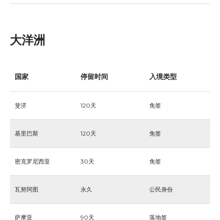
大洋洲
国家
停留时间
入境类型
斐济
120天
免签
基里巴斯
120天
免签
密克罗尼西亚
30天
免签
瓦努阿图
永久
公民身份
萨摩亚
90天
落地签