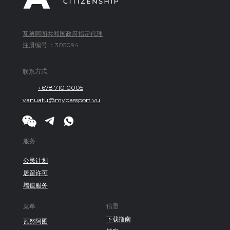
瓦努阿图共和国政府指定代理
注册编号 ：305094
联系方式
+678 710 0005
vanuatu@mypassport.vu
服务
公民计划
居留许可
增值服务
信息
菜单
下载指南
瓦努阿图